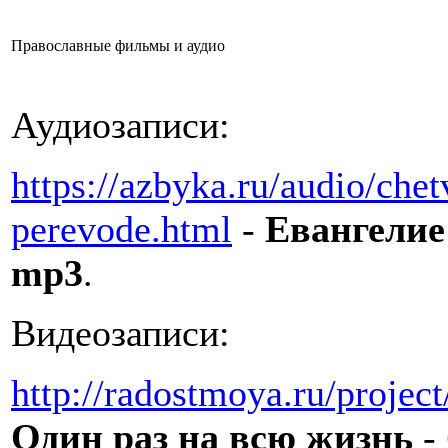
Православные фильмы и аудио
Аудиозаписи:
https://azbyka.ru/audio/che
perevode.html
-
Евангелие
mp3
.
Видеозаписи:
http://radostmoya.ru/projec
Один раз на всю жизнь
-