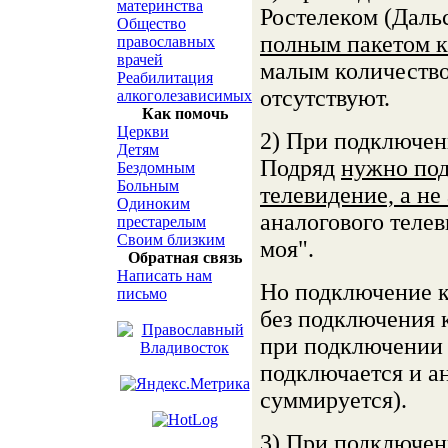
материнства
Ростелеком (Даль
Общество
полным пакетом к
православных
врачей
малым количество
Реабилитация
отсутствуют.
алкоголезависимых
Как помочь
Церкви
2) При подключен
Детям
Подряд
нужно под
Бездомным
Больным
телевидение, а не
Одиноким
аналогового телев
престарелым
Своим близким
моя".
Обратная связь
Написать нам
Но подключение к
письмо
без подключения 
при подключении 
подключается и а
суммируется).
3) При подключен