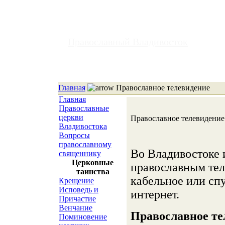
Православный Владивосток
Главная
Православное телевидение
Главная
Православные
церкви
Православное телевидение
Владивостока
Вопросы
православному
Во Владивостоке 
священнику
Церковные
православным тел
таинства
кабельное или сп
Крещение
Исповедь и
интернет.
Причастие
Венчание
Православное те
Поминовение