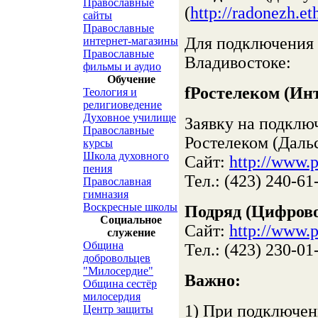
Православные
(
http://radonezh.eth
сайты
Православные
Для подключения 
интернет-магазины
Православные
Владивостоке:
фильмы и аудио
Обучение
fРостелеком (Ин
Теология и
религиоведение
Духовное училище
Заявку на подклю
Православные
Ростелеком (Дальс
курсы
Школа духовного
Сайт:
http://www.p
пения
Тел.: (423) 240-61
Православная
гимназия
Воскресные школы
Подряд (Цифрово
Социальное
Сайт:
http://www.p
служение
Община
Тел.: (423) 230-01
добровольцев
"Милосердие"
Важно:
Община сестёр
милосердия
1) При подключен
Центр защиты