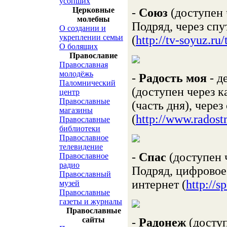
усопших
Церковные
-
Союз
(доступен 
молебны
Подряд, через спу
О создании и
укреплении семьи
(
http://tv-soyuz.r
О болящих
Православие
Православная
молодёжь
-
Радость моя
- д
Паломнический
(доступен через 
центр
Православные
(часть дня), чере
магазины
(
http://www.radost
Православные
библиотеки
Православное
телевидение
-
Спас
(доступен 
Православное
радио
Подряд, цифровое 
Православный
интернет (
http://s
музей
Православные
газеты и журналы
Православные
сайты
-
Радонеж
(доступ